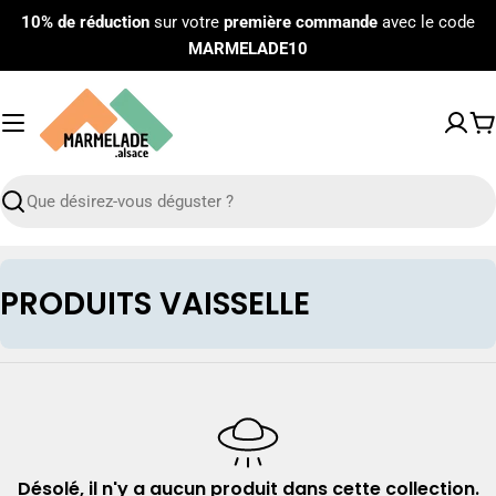
Passer
10% de réduction
sur votre
première commande
avec le code
au
MARMELADE10
contenu
P
Recherche
C
PRODUITS VAISSELLE
o
l
l
e
c
Désolé, il n'y a aucun produit dans cette collection.