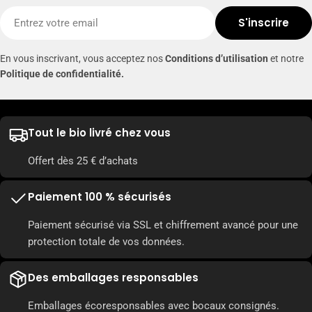
E-
S'inscrire
mail
En vous inscrivant, vous acceptez nos
Conditions d’utilisation
et notre
Politique de confidentialité.
Tout le bio livré chez vous
Offert dès 25 € d’achats
Paiement 100 % sécurisés
Paiement sécurisé via SSL et chiffrement avancé pour une
protection totale de vos données.
Des emballages responsables
Emballages écoresponsables avec bocaux consignés.