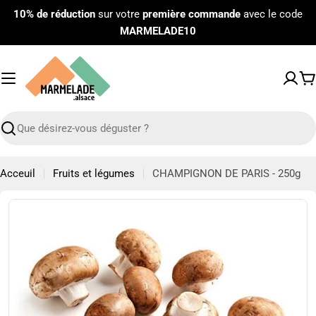
Passer
10% de réduction
sur votre
première commande
avec le code
au
MARMELADE10
contenu
P
Recherche
Acceuil
Fruits et légumes
CHAMPIGNON DE PARIS - 250g
Passer
aux
informations
sur
le
produit
Ouvrir le média 0 en mode modal