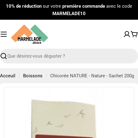
Passer
10% de réduction
sur votre
première commande
avec le code
au
MARMELADE10
contenu
P
Recherche
Acceuil
Boissons
Chicorée NATURE - Nature - Sachet 200g
Passer
aux
informations
sur
le
produit