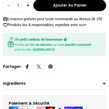
Quantité
Ajouter Au Panier
Diminuer La Quantité Pour CHOU CHINOIS - P
Augmenter La Quantité Pour CHOU C
Livraison gratuite pour toute commande au dessus de 25€
Produits bio & responsables, expédiés avec soin
Un petit cadeau de bienvenue 🍯
Profitez de
10% de réduction
sur votre
première commande
avec le code :
MARMELADE10
Partager:
Ingredients
Paiement & Sécurité
Modes
de