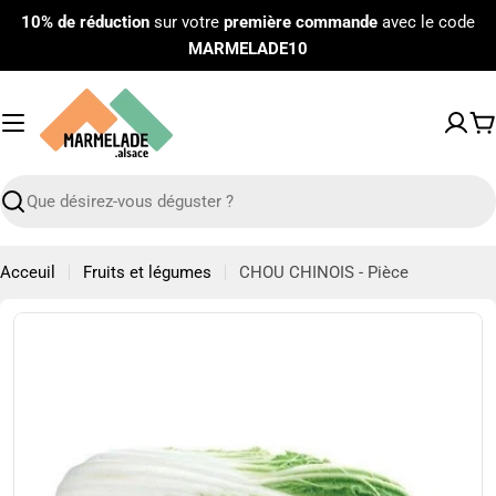
Passer
10% de réduction
sur votre
première commande
avec le code
au
MARMELADE10
contenu
P
Recherche
Acceuil
Fruits et légumes
CHOU CHINOIS - Pièce
Passer
aux
informations
sur
le
produit