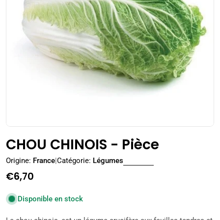
Ouvrir le média 0 en mode modal
CHOU CHINOIS - Pièce
Origine:
France
|
Catégorie:
Légumes
Prix
€6,70
régulier
Disponible en stock