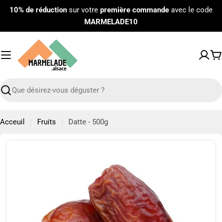
Passer
10% de réduction
sur votre
première commande
avec le code
au
MARMELADE10
contenu
P
Recherche
Acceuil
Fruits
Datte - 500g
Passer
aux
informations
sur
le
produit
Ouvrir le média 0 en mode modal