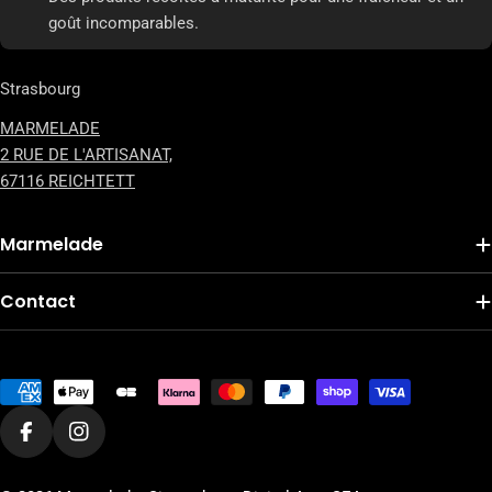
goût incomparables.
Strasbourg
MARMELADE
2 RUE DE L'ARTISANAT,
67116 REICHTETT
Marmelade
Contact
Modes
de
paiement
Facebook
Instagram