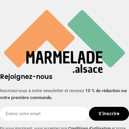
Rejoignez-nous
Inscrivez-vous à notre newsletter et recevez
10 % de réduction sur
votre première commande.
E-
S'inscrire
mail
En vous inscrivant, vous acceptez nos
Conditions d’utilisation
et notre