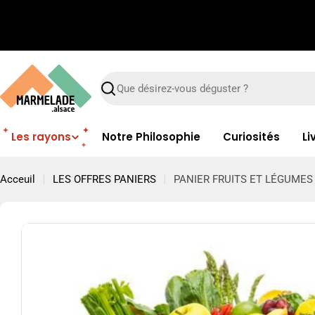
Passer
au
contenu
Recherche
Les rayons
Notre Philosophie
Curiosités
Li
Acceuil
LES OFFRES PANIERS
PANIER FRUITS ET LÉGUMES
Passer
aux
informations
sur
le