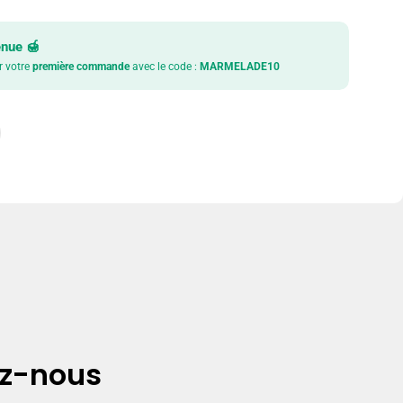
enue 🍯
r votre
première commande
avec le code :
MARMELADE10
ez-nous