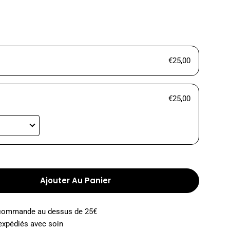
€25,00
€25,00
Ajouter Au Panier
 Pour PANIER FRUITS ET LÉGUMES
a Quantité Pour PANIER FRUITS ET LÉGUMES
e commande au dessus de 25€
expédiés avec soin