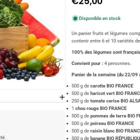
Prix
€25,00
Disponible en stock
régulier
Un panier fruits et légumes comp
contenir entre 6 et 10 variétés d
100% des légumes sont français
Convient pour :
4 personnes.
Panier de la semaine (du 22/09 
500 g de
carotte BIO FRANCE
500 g de
haricot vert BIO FRAN
250 g de
tomate cerise BIO ALS
1
chou rouge BIO FRANCE
500 g de
pommes de terre BIO 
500 g de
poireau BIO FRANCE
500 g de
raisin blanc BIO FRAN
té.
500 g de
banane BIO RÉPUBLIQ