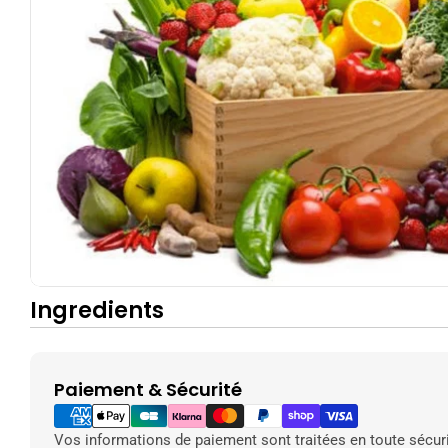
produit
Ouvrir le média 0 en mode modal
Ingredients
Paiement & Sécurité
Modes
de
paiement
Vos informations de paiement sont traitées en toute sécuri