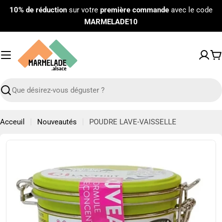
Passer
10% de réduction
sur votre
première commande
avec le code
au
MARMELADE10
contenu
P
Recherche
Acceuil
Nouveautés
POUDRE LAVE-VAISSELLE
Passer
aux
informations
sur
le
produit