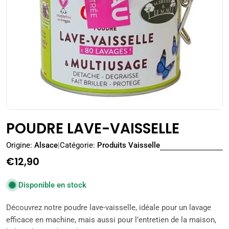
Ouvrir le média 0 en mode modal
POUDRE LAVE-VAISSELLE
Origine:
Alsace
|
Catégorie:
Produits Vaisselle
Prix
€12,90
régulier
Disponible en stock
Découvrez notre poudre lave-vaisselle, idéale pour un lavage
efficace en machine, mais aussi pour l’entretien de la maison,