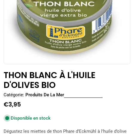
Ouvrir le média 0 en mode modal
THON BLANC À L'HUILE
D'OLIVES BIO
Catégorie:
Produits De La Mer
Prix
€3,95
régulier
Disponible en stock
Dégustez les miettes de thon Phare d’Eckmühl à l’huile d’olive