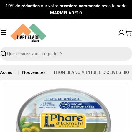
Passer
10% de réduction
sur votre
première commande
avec le code
au
MARMELADE10
contenu
P
Recherche
Acceuil
Nouveautés
THON BLANC À L'HUILE D'OLIVES BIO
Passer
aux
informations
sur
le
produit