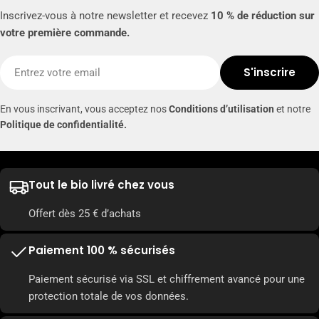
Inscrivez-vous à notre newsletter et recevez
10 % de réduction sur
votre première commande.
E-
S'inscrire
mail
En vous inscrivant, vous acceptez nos
Conditions d’utilisation
et notre
Politique de confidentialité.
Tout le bio livré chez vous
Offert dès 25 € d’achats
Paiement 100 % sécurisés
Paiement sécurisé via SSL et chiffrement avancé pour une
protection totale de vos données.